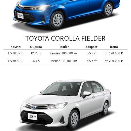
TOYOTA COROLLA FIELDER
Компл
Оценка
Пробег
Возраст
Цена
1.5 HYBRID
R/3/3.5
Свыше 100 000 км
3-5 лет
от 620 000 ₽
1.5 HYBRID
4/4.5
Менее 100 000 км
3-5 лет
от 700 000 ₽