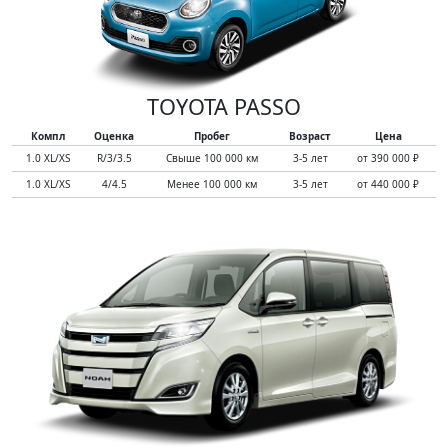
TOYOTA PASSO
Компл
Оценка
Пробег
Возраст
Цена
1.0 XL/XS
R/3/3.5
Свыше 100 000 км
3-5 лет
от 390 000 ₽
1.0 XL/XS
4/4.5
Менее 100 000 км
3-5 лет
от 440 000 ₽