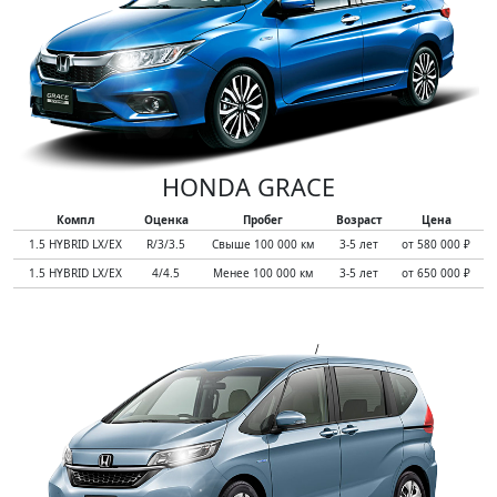
HONDA GRACE
Компл
Оценка
Пробег
Возраст
Цена
1.5 HYBRID LX/EX
R/3/3.5
Свыше 100 000 км
3-5 лет
от 580 000 ₽
1.5 HYBRID LX/EX
4/4.5
Менее 100 000 км
3-5 лет
от 650 000 ₽