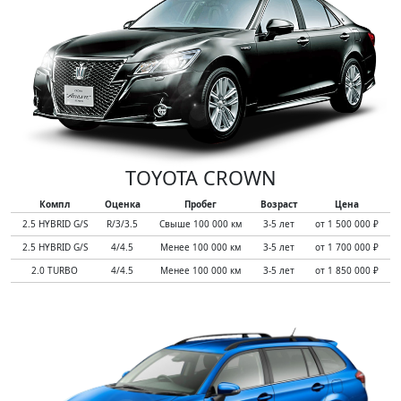
TOYOTA CROWN
Компл
Оценка
Пробег
Возраст
Цена
2.5 HYBRID G/S
R/3/3.5
Свыше 100 000 км
3-5 лет
от 1 500 000 ₽
2.5 HYBRID G/S
4/4.5
Менее 100 000 км
3-5 лет
от 1 700 000 ₽
2.0 TURBO
4/4.5
Менее 100 000 км
3-5 лет
от 1 850 000 ₽