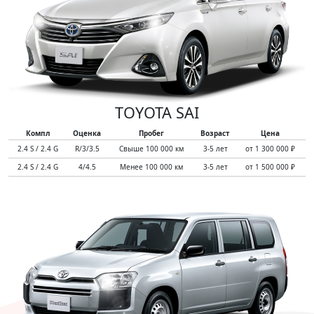
TOYOTA SAI
Компл
Оценка
Пробег
Возраст
Цена
2.4 S / 2.4 G
R/3/3.5
Свыше 100 000 км
3-5 лет
от 1 300 000 ₽
2.4 S / 2.4 G
4/4.5
Менее 100 000 км
3-5 лет
от 1 500 000 ₽