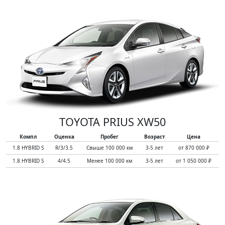
TOYOTA PRIUS XW50
Компл
Оценка
Пробег
Возраст
Цена
1.8 HYBRID S
R/3/3.5
Свыше 100 000 км
3-5 лет
от 870 000 ₽
1.8 HYBRID S
4/4.5
Менее 100 000 км
3-5 лет
от 1 050 000 ₽