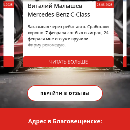
Виталий Малышев
С
3.2025
25.03.2025
Mercedes-Benz C-Class
To
ю
Заказывал через ребят авто. Сработали
В 
хорошо. 7 февраля лот был выигран, 24
ко
февраля мне его уже вручили.
ра
,
Фирму рекомедую.
Не
из
ю.
Вс
ЧИТАТЬ БОЛЬШЕ
От
так
ПЕРЕЙТИ В ОТЗЫВЫ
ое
кто
Адрес в Благовещенске: