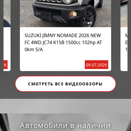
SUZUKI JIMNY NOMADE 2026 NEW
MA
0
FC 4WD JC74 K15B 1500cc 102hp AT
ED
0km S/A
15
2026
09.07.2026
СМОТРЕТЬ ВСЕ ВИДЕООБЗОРЫ
Автомобили в наличии